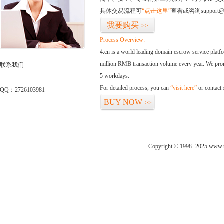
具体交易流程可
“点击这里”
查看或咨询support@
我要购买
>>
Process Overview:
4.cn is a world leading domain escrow service plat
million RMB transaction volume every year. We promi
联系我们
5 workdays.
For detailed process, you can
“visit here”
or contact
QQ：2726103981
BUY NOW
>>
Copyright © 1998 -2025 www.