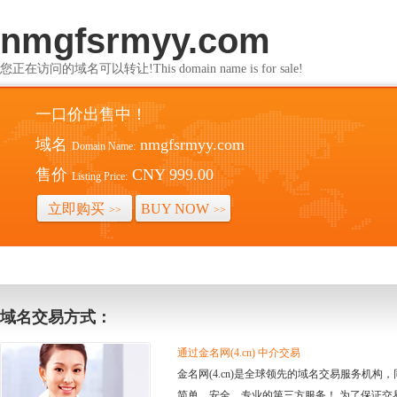
nmgfsrmyy.com
您正在访问的域名可以转让!This domain name is for sale!
一口价出售中！
域名
nmgfsrmyy.com
Domain Name:
售价
CNY 999.00
Listing Price:
立即购买
BUY NOW
>>
>>
域名交易方式：
通过金名网(4.cn) 中介交易
金名网(4.cn)是全球领先的域名交易服务机
简单、安全、专业的第三方服务！ 为了保证交